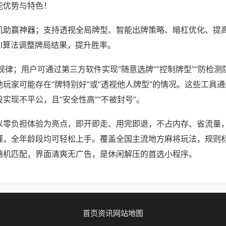
能优势与特色！
机助赢神器；支持透视全局牌型、智能出牌策略、暗杠优化、提
AI算法调整牌局结果，提升胜率。
规律；用户可通过第三方软件实现“随意选牌”“控制牌型”“防检测
玩家可能存在“牌特别好”或“透视他人牌型”的情况。这些工具
实现不平公，且“安全性高”“不被封号”。
以零负担体验为亮点，即开即走、用完即退，不占内存、省流量
懂，全年龄段均可轻松上手。覆盖全国主流地方麻将玩法，规则
随机匹配，界面清爽无广告，是休闲解压的首选小程序。
首页
资讯
网站地图