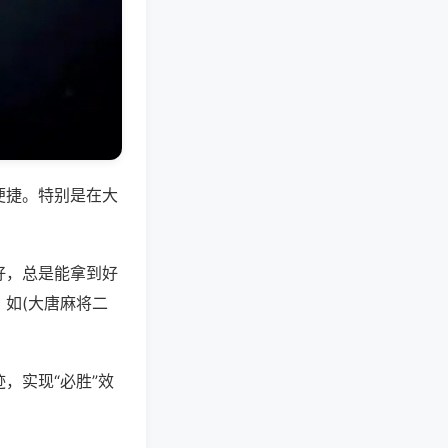
便捷。特别是在大
好，总是能拿到好
如(大唐麻将二
，实现“必胜”效
。