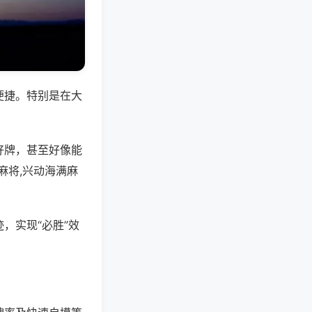
便捷。特别是在大
好牌，甚至好像能
麻将,兴动海满麻
，实现“必胜”效
。