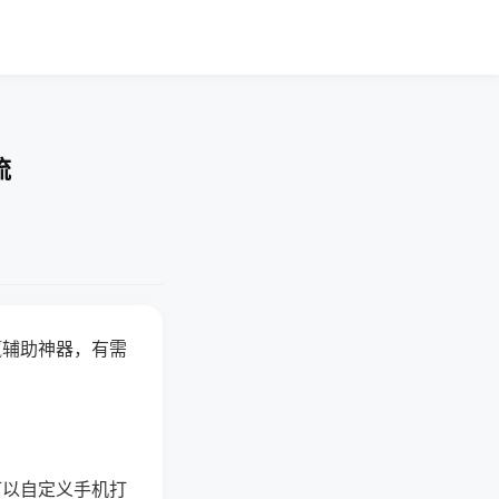
流
赢辅助神器，有需
可以自定义手机打