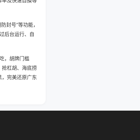
牌率及快速自摸等
测防封号”等功能，
通过后台运行、自
可吃，胡牌门槛
、抢杠胡、海底捞
黑，完美还原广东