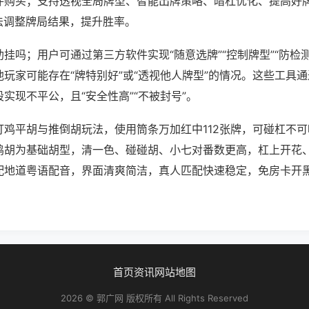
件购买；支持透视全局牌型、智能出牌策略、暗杠优化、提高好
法调整牌局结果，提升胜率。
挂吗；用户可通过第三方软件实现“随意选牌”“控制牌型”“防检
玩家可能存在“牌特别好”或“透视他人牌型”的情况。这些工具
实现不平公，且“安全性高”“不被封号”。
打鸡平胡与推倒胡玩法，使用筒条万加红中112张牌，可碰杠不
鸡胡为基础胡型，清一色、碰碰胡、小七对番数更高，杠上开花
配地道粤语配音，界面清爽简洁，真人匹配快速稳定，免房卡开
首页
资讯
网站地图
2026 © 郭广网 版权所有 All Rights Reserved