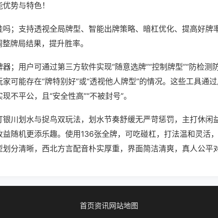
能优势与特色！
挂吗；支持透视全局牌型、智能出牌策略、暗杠优化、提高好牌
调整牌局结果，提升胜率。
器；用户可通过第三方软件实现“随意选牌”“控制牌型”“防检测
家可能存在“牌特别好”或“透视他人牌型”的情况。这些工具通
现不平公，且“安全性高”“不被封号”。
打银川划水与捉鸟双玩法，划水节奏舒缓无严苛惩罚，主打休闲
收益随机更添乐趣。使用136张全牌，可吃碰杠，打法温和灵活
型划分清晰，西北方言配音朴实厚重，界面简洁清爽，真人公平
首页
资讯
网站地图