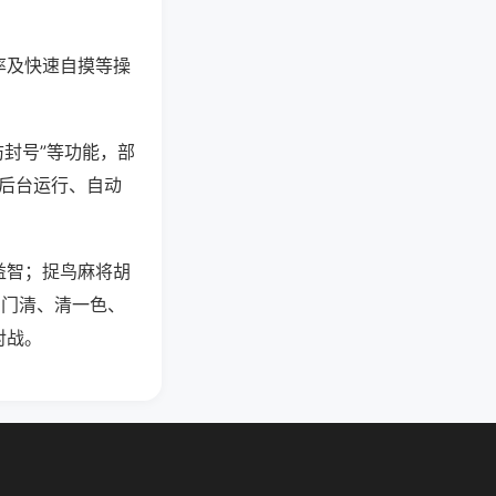
率及快速自摸等操
防封号”等功能，部
过后台运行、自动
益智；捉鸟麻将胡
，门清、清一色、
对战。