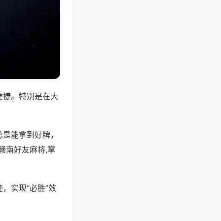
便捷。特别是在大
总是能拿到好牌，
赣南好友麻将,掌
，实现“必胜”效
。