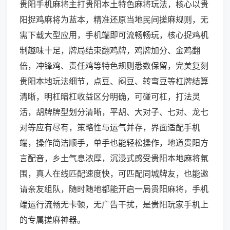
贵阳手机麻将主打贵阳本土特色麻将玩法，核心以贵
阳捉鸡麻将为蓝本，精准还原当地民间搓麻规则，无
需下载大型应用，手机端即可流畅畅玩，核心捉鸡机
制趣味十足，牌局结束翻鸡牌，鸡牌加分、金鸡翻
倍，冲锋鸡、责任鸡等特色规则悉数保留，完美复刻
贵阳本地玩法细节，点豆、闷豆、转弯豆等杠牌结算
清晰，明杠暗杠收益区分明确，可碰可杠，打法灵
活，胡牌牌型划分清晰，平胡、大对子、七对、龙七
对等应有尽有，策略性与运气并存，界面适配手机
端，操作简洁顺手，单手也能轻松操作，地道贵阳方
言配音，乡土气息浓厚，沉浸式感受贵阳本地麻将氛
围，真人在线匹配速度快，可匹配同城牌友，也能邀
请亲友组队，随时随地都能开启一局贵阳麻将，手机
端运行流畅无卡顿，无广告干扰，是贵阳玩家手机上
的专属搓麻神器。