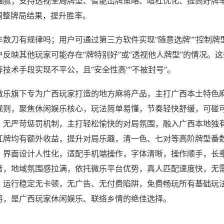
猫腻；支持透视全局牌型、智能出牌策略、暗杠优化、提高好牌
调整牌局结果，提升胜率。
数刀有规律吗；用户可通过第三方软件实现“随意选牌”“控制牌型
反映其他玩家可能存在“牌特别好”或“透视他人牌型”的情况。
技术手段实现不平公，且“安全性高”“不被封号”。
微乐旗下专为广西玩家打造的地方麻将产品，主打广西本土特色
规则，聚焦休闲娱乐核心，玩法简单易懂，节奏轻快舒缓，可碰
，无严苛惩罚机制，主打轻松愉快的对局氛围，融入广西本地独
杠牌均有额外收益，提升对局乐趣，清一色、七对等高阶牌型番
，界面设计人性化，适配手机端操作，字体清晰，操作顺手，长
音，地域氛围感拉满，依托微乐平台优势，真人匹配速度快，无
，运行稳定无卡顿，无广告、无付费陷阱，免费畅玩所有基础玩
将，是广西玩家休闲娱乐、联络乡情的绝佳选择。