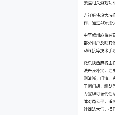
聚焦相关游戏功
吉祥麻将填大坑
作，通过AI算法
中至赣州麻将输赢
部分用户反映其他
动连接等技术手段
微乐陕西麻将主
法严谨朴实，注
则清晰，门清、
于闭门胡、飘胡
为宝牌可替代任
障对局公平，避
计简洁大气，操