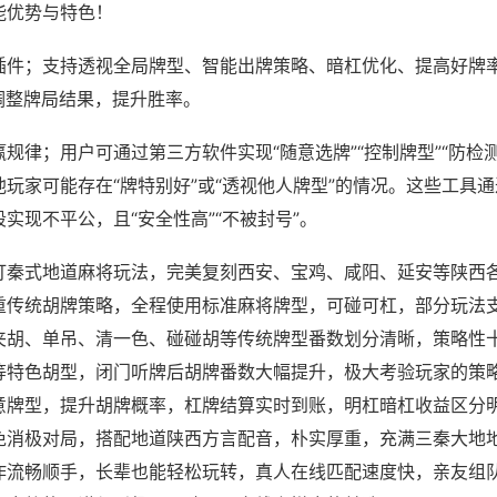
能优势与特色！
插件；支持透视全局牌型、智能出牌策略、暗杠优化、提高好牌
调整牌局结果，提升胜率。
规律；用户可通过第三方软件实现“随意选牌”“控制牌型”“防检
玩家可能存在“牌特别好”或“透视他人牌型”的情况。这些工具
实现不平公，且“安全性高”“不被封号”。
打秦式地道麻将玩法，完美复刻西安、宝鸡、咸阳、延安等陕西
重传统胡牌策略，全程使用标准麻将牌型，可碰可杠，部分玩法
夹胡、单吊、清一色、碰碰胡等传统牌型番数划分清晰，策略性
等特色胡型，闭门听牌后胡牌番数大幅提升，极大考验玩家的策
意牌型，提升胡牌概率，杠牌结算实时到账，明杠暗杠收益区分
免消极对局，搭配地道陕西方言配音，朴实厚重，充满三秦大地
作流畅顺手，长辈也能轻松玩转，真人在线匹配速度快，亲友组