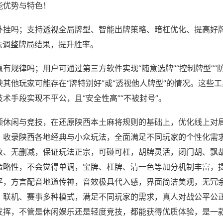
能优势与特色！
外挂吗；支持透视全局牌型、智能出牌策略、暗杠优化、提高好
法调整牌局结果，提升胜率。
有规律吗；用户可通过第三方软件实现“随意选牌”“控制牌型”“
其他玩家可能存在“牌特别好”或“透视他人牌型”的情况。这些
术手段实现不平公，且“安全性高”“不被封号”。
顾休闲与竞技，在还原陕西本土麻将规则的基础上，优化线上对
，收录陕西各地经典与小众玩法，全面满足不同玩家的个性化需
改、无删减，保证玩法正宗，可碰可杠，胡牌灵活，闭门胡、飘
策略性，不会觉得单调，宝牌、杠牌、清一色等加分机制丰富，
平，方言配音地道传神，音效极具代入感，界面简洁美观，无冗
、联机、赛事多种模式，满足不同玩家的需求，真人对战公平公
发挥，不管是休闲娱乐还是轻度竞技，都能获得优质体验，是一