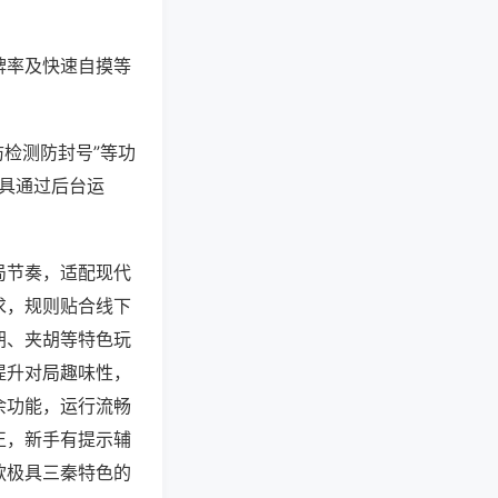
牌率及快速自摸等
防检测防封号”等功
工具通过后台运
局节奏，适配现代
求，规则贴合线下
胡、夹胡等特色玩
提升对局趣味性，
余功能，运行流畅
正，新手有提示辅
款极具三秦特色的