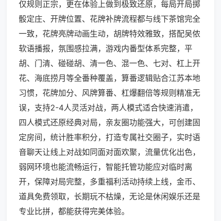
仅规则正宗，更在体验上做到极致还原，每局开局掷
骰定庄、开牌位置、花牌补牌流程都与线下茶馆完全
一致，花牌亮牌动画生动，胡牌特效雅致，搭配吴侬
软语播报，氛围感拉满，游戏内番型体系完整，平
胡、门清、碰碰胡、清一色、混一色、七对、杠上开
花、海底捞月等全番种覆盖，算番逻辑贴合江苏本地
习惯，花牌加分、风牌算番、杠爆翻倍等规则精准无
误，支持2-4人灵活对战，两人模式适合快速消遣，
四人模式还原经典对局，亲友圈功能强大，可创建固
定房间，统计胜率积分，打造专属社交圈子，实时语
音聊天让线上对战如同面对面欢聚，流量优化出色，
弱网环境也能流畅运行，智能托管功能应对临时离
开，保障对局完整，多重福利活动持续上线，金币、
道具免费领取，长期玩不枯燥，无论是休闲娱乐还是
专业比拼，都能获得完美体验。