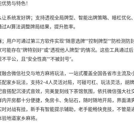
能优势与特色！
么让系统发好牌；支持透视全局牌型、智能出牌策略、暗杠优化
通过AI算法调整牌局结果，提升胜率。
；用户可通过第三方软件实现“随意选牌”“控制牌型”“防检测防
可能存在“牌特别好”或“透视他人牌型”的情况。这些工具通过
不平公，且“安全性高”“不被封号”。
度融合微信社交与地方麻将玩法，一站式覆盖全国各省市主流及
匹配家乡玩法，支持2-4人灵活对局，可碰可杠、玩法灵活，胡
配音搭配沉浸式音效，完美复刻线下茶馆氛围，依托微信强大社
群内开房都十分便捷，免房卡、免钻石，随时随地开局，界面清
实时对战有挂，新手有智能提示辅助，老手能畅快竞技，不管是
体验地道家乡麻将。