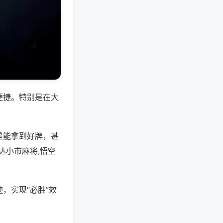
便捷。特别是在大
是能拿到好牌，甚
达小市麻将,悟空
，实现“必胜”效
。