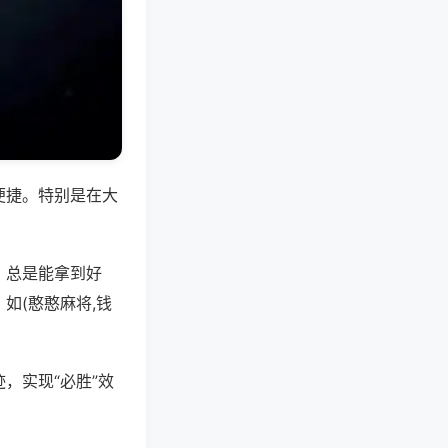
便捷。特别是在大
，总是能拿到好
如(憨憨麻将,钱
，实现“必胜”效
。