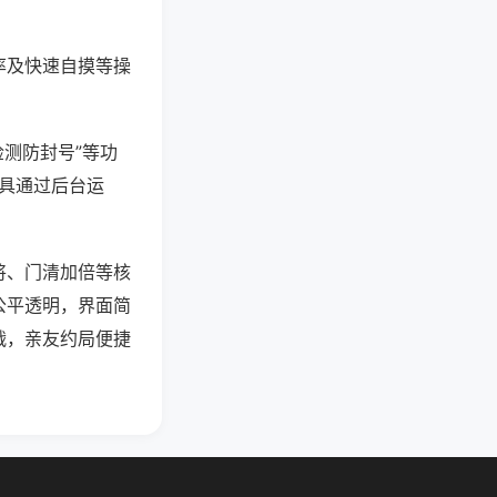
率及快速自摸等操
检测防封号”等功
工具通过后台运
将、门清加倍等核
公平透明，界面简
战，亲友约局便捷