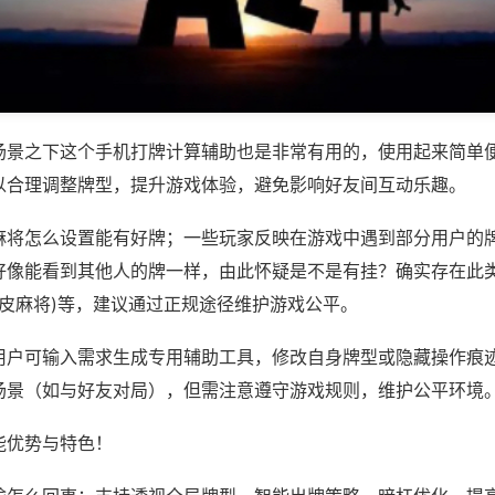
场景之下这个手机打牌计算辅助也是非常有用的，使用起来简单
以合理调整牌型，提升游戏体验，避免影响好友间互动乐趣。
麻将怎么设置能有好牌；一些玩家反映在游戏中遇到部分用户的
好像能看到其他人的牌一样，由此怀疑是不是有挂？确实存在此类
皮皮麻将)等，建议通过正规途径维护游戏公平。
用户可输入需求生成专用辅助工具，修改自身牌型或隐藏操作痕迹
场景（如与好友对局），但需注意遵守游戏规则，维护公平环境
能优势与特色！