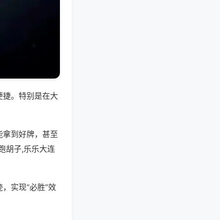
便捷。特别是在大
能拿到好牌，甚至
跑胡子,乐乐大连
，实现“必胜”效
。