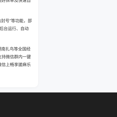
高好牌率及快速自
防封号”等功能，部
过后台运行、自动
湖南扎鸟等全国经
支持微信群内一键
微信上畅享搓麻乐