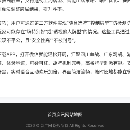
么提高胜率；支持透视全局牌型、智能出牌策略、暗杠优化、提
AI算法调整牌局结果，提升胜率。
巧；用户可通过第三方软件实现“随意选牌”“控制牌型”“防检测
家可能存在“牌特别好”或“透视他人牌型”的情况。这些工具通
现不平公，且“安全性高”“不被封号”。
下载APP，打开微信就能轻松开局，汇聚四川血战、广东鸡胡、
准、体验地道，可碰可杠、胡牌机制完善，高番牌型刺激有趣。
开黑，实时语音互动欢乐加倍，界面简洁流畅，随时随地都能在
首页
资讯
网站地图
2026 © 郭广网 版权所有 All Rights Reserved