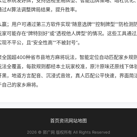
么让系统发好牌；支持透视全局牌型、智能出牌策略、暗杠优化
通过AI算法调整牌局结果，提升胜率。
赢；用户可通过第三方软件实现“随意选牌”“控制牌型”“防检测
家可能存在“牌特别好”或“透视他人牌型”的情况。这些工具通
现不平公，且“安全性高”“不被封号”。
聚全国超400种省市县地方麻将玩法，智能定位自动匹配家乡规
玩法全覆盖，每款规则都经本土玩家校准，原汁原味还原线下体
开黑，地道方言配音、沉浸式音效，真人匹配公平快速，界面简
于自己的家乡麻将。
首页
资讯
网站地图
2026 © 郭广网 版权所有 All Rights Reserved