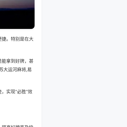
便捷。特别是在大
是能拿到好牌，甚
苏大运河麻将,易
，实现“必胜”效
。