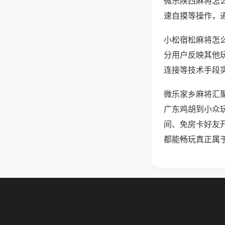
微乐陕西麻将怎
速自摸等操作，
小松宿松麻将怎么
分用户反映其他玩
连接等技术手段实
微乐家乡麻将汇
广东鸡胡到小众
间、免房卡好友
都能畅玩真正属