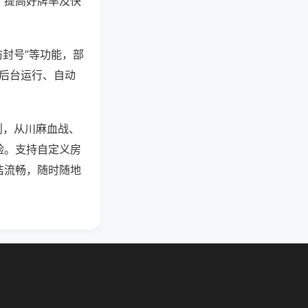
、提高好牌率及快
防封号”等功能，部
过后台运行、自动
则，从川麻血战、
验。支持自定义房
洁流畅，随时随地