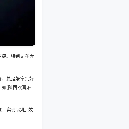
便捷。特别是在大
好，总是能拿到好
如(陕西欢喜麻
，实现“必胜”效
。