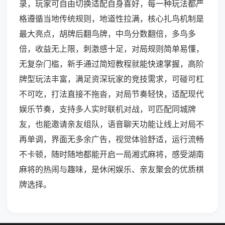
录，玩家可自由切换适配自身喜好，每一种玩法都严
格遵循当地传统规则，地道性拉满，核心扎鸟机制是
最大亮点，胡牌后翻鸟牌，中鸟分数翻倍，多鸟多
倍，收益无上限，刺激感十足，对局规则简单易懂，
无复杂门槛，新手通过简短教程就能快速掌握，高阶
牌型玩法丰富，满足资深玩家的竞技需求，可碰可杠
不可吃，打法直接不拖沓，对局节奏轻快，适配现代
娱乐节奏，支持多人实时联机对战，可匹配同城牌
友，也能邀请亲友组队，语音聊天功能让线上对局不
再单调，界面无多余广告，视觉体验舒适，运行流畅
不卡顿，随时随地都能开启一局湘式麻将，感受湖南
麻将的热闹与趣味，是休闲娱乐、亲友聚会的优质棋
牌选择。