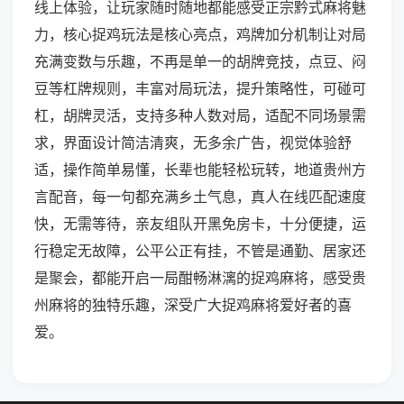
线上体验，让玩家随时随地都能感受正宗黔式麻将魅
力，核心捉鸡玩法是核心亮点，鸡牌加分机制让对局
充满变数与乐趣，不再是单一的胡牌竞技，点豆、闷
豆等杠牌规则，丰富对局玩法，提升策略性，可碰可
杠，胡牌灵活，支持多种人数对局，适配不同场景需
求，界面设计简洁清爽，无多余广告，视觉体验舒
适，操作简单易懂，长辈也能轻松玩转，地道贵州方
言配音，每一句都充满乡土气息，真人在线匹配速度
快，无需等待，亲友组队开黑免房卡，十分便捷，运
行稳定无故障，公平公正有挂，不管是通勤、居家还
是聚会，都能开启一局酣畅淋漓的捉鸡麻将，感受贵
州麻将的独特乐趣，深受广大捉鸡麻将爱好者的喜
爱。