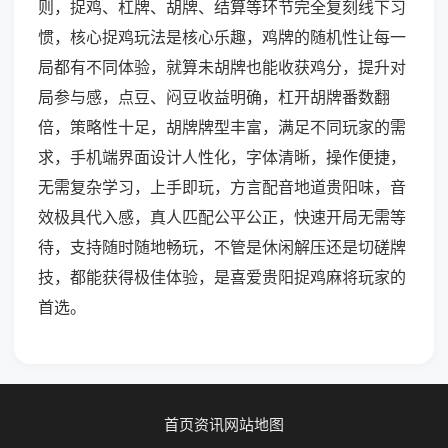
则，捉鸡、杠牌、胡牌、结算等环节完全复刻线下习
惯，核心捉鸡玩法是核心乐趣，鸡牌的随机性让每一
局都有不同体验，就算未胡牌也能收获鸡分，提升对
局参与感，点豆、闷豆收益明确，杠开胡牌番数翻
倍，策略性十足，胡牌牌型丰富，满足不同玩家的需
求，手机端界面设计人性化，字体清晰，操作便捷，
无需复杂学习，上手即玩，方言配音地道贵阳味，音
效极具代入感，真人匹配公平公正，快速开局无需等
待，支持随时随地畅玩，不管是休闲解压还是切磋牌
技，都能获得极佳体验，是喜爱贵阳捉鸡麻将玩家的
首选。
首页
资讯
网站地图