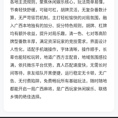
各地主流规则，聚焦休闲娱乐核心，玩法简单易懂，
节奏轻快舒缓，可碰可杠，胡牌灵活，无复杂番数计
算，无严苛惩罚机制，主打轻松愉快的对局氛围，融
入广西本地独有的加分、捉分特色规则，胡牌、杠牌
均有额外收益，提升对局乐趣，清一色、七对等高阶
牌型番数丰厚，满足资深玩家的竞技需求，界面设计
人性化，适配手机端操作，字体清晰，操作顺手，长
辈也能轻松玩转，地道广西方言配音，地域氛围感拉
满，依托微乐平台优势，真人匹配速度快，无需长时
间等待，亲友组队开黑便捷，运行稳定无卡顿，无广
告、无付费陷阱，免费畅玩所有基础玩法，随时随地
都能开启一局广西麻将，是广西玩家休闲娱乐、联络
乡情的绝佳选择。