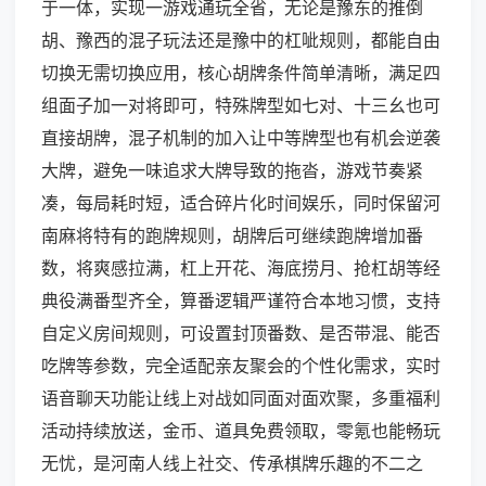
于一体，实现一游戏通玩全省，无论是豫东的推倒
胡、豫西的混子玩法还是豫中的杠呲规则，都能自由
切换无需切换应用，核心胡牌条件简单清晰，满足四
组面子加一对将即可，特殊牌型如七对、十三幺也可
直接胡牌，混子机制的加入让中等牌型也有机会逆袭
大牌，避免一味追求大牌导致的拖沓，游戏节奏紧
凑，每局耗时短，适合碎片化时间娱乐，同时保留河
南麻将特有的跑牌规则，胡牌后可继续跑牌增加番
数，将爽感拉满，杠上开花、海底捞月、抢杠胡等经
典役满番型齐全，算番逻辑严谨符合本地习惯，支持
自定义房间规则，可设置封顶番数、是否带混、能否
吃牌等参数，完全适配亲友聚会的个性化需求，实时
语音聊天功能让线上对战如同面对面欢聚，多重福利
活动持续放送，金币、道具免费领取，零氪也能畅玩
无忧，是河南人线上社交、传承棋牌乐趣的不二之