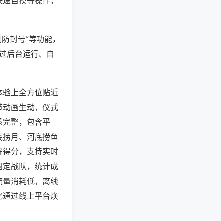
快速自摸等操作，
测防封号”等功能，
通过后台运行、自
体验上全方位贴近
节动画生动，仪式
系完整，包含平
底捞月、河底捞鱼
解得分，支持实时
固定战队，统计成
流量消耗低，离线
化通过线上平台焕