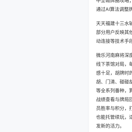
中至赣牌圈攻略
通过AI算法调整
天天福建十三水辅
部分用户反映其他
动连接等技术手段
微乐河南麻将深
线下茶馆对局，
感十足，胡牌时
胡、门清、碰碰
等全系列番种，
战绩查看与牌局
员胜率与积分，
也能托管续玩，
发新的活力。