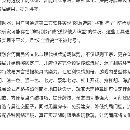
；支持透视全局牌型、智能出牌策略、暗杠优化、提高好牌率及
牌局结果，提升胜率。
助器；用户可通过第三方软件实现“随意选牌”“控制牌型”“防检
玩家可能存在“牌特别好”或“透视他人牌型”的情况。这些工具
实现不平公，且“安全性高”“不被封号”。
度融合河南民俗文化与现代棋牌游戏优势，不仅规则正宗，更在
每局开始前掷骰定庄、开牌位置完全遵循传统流程，混子翻牌环
的特效与方言播报极具感染力，让胜利快感加倍，游戏内番型体
胡、清一色、混一色、七对、豪华七对、杠上开花、抢杠胡、海
算番公式严格按照河南本地口诀设计，玩家无需换算即可快速理
回放，方便复盘总结技巧，提升牌技，亲友圈功能强大，可创建
打造专属社交圈子，同时无需房卡、免费建房，降低约局门槛，
适配各种网络环境，真正实现随时随地想玩就玩，让河南麻将文