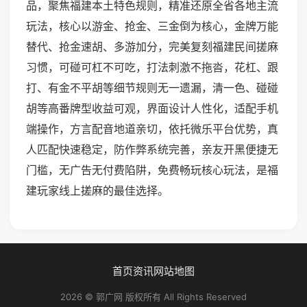
品，聚焦福建本土特色规则，精准还原全省各地主流
玩法，核心以游金、抢金、三金倒为核心，金牌万能
替代、抢金速胡、多游加分，完美复刻福建民间搓麻
习惯，可碰可杠不可吃，打法刺激不拖沓，花杠、跟
打、有金不平胡等细节规则无一遗漏，清一色、碰碰
胡等高番牌型收益可观，界面设计人性化，适配手机
端操作，方言配音地道亲切，依托微乐平台优势，真
人匹配快速稳定，防作弊系统完善，亲友开黑便捷无
门槛，无广告无付费陷阱，免费畅玩核心玩法，是福
建玩家线上搓麻的最佳选择。
首页
资讯
网站地图
2026 © 郭广网 版权所有 All Rights Reserved