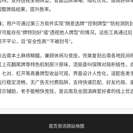
挂吗；支持透视全局牌型、智能出牌策略、暗杠优化、提高好牌
调整牌局结果，提升胜率。
；用户可通过第三方软件实现“随意选牌”“控制牌型”“防检测防
可能存在“牌特别好”或“透视他人牌型”的情况。这些工具通过
不平公，且“安全性高”“不被封号”。
焦云南本土麻将精髓，兼顾休闲与竞技，完美复刻云南各地民间
杠上花翻尾牌等特色机制原汁原味，流局查叫保障对局积极性，
、七对、杠开等高番牌型收益可观，界面设计人性化，适配各类
运行稳定流畅，无广告无付费陷阱，支持快速匹配、好友约局、
提示辅助，老手能畅快竞技，是云南及全国滇麻爱好者的线上优
首页
资讯
网站地图