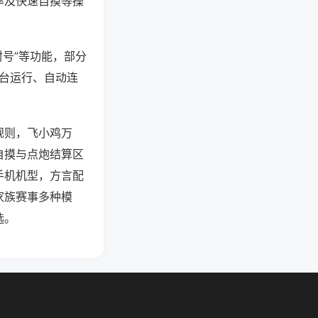
率及快速自摸等操
封号”等功能，部分
后台运行、自动连
规则，飞小鸡万
自摸与点炮结算区
手机机型，方言配
家族赛事多种模
选。